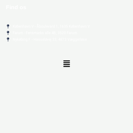
Find os
København V - Åboulevard 1, 1635 København V
Farum - Fensmarks alle 4B, 3520 Farum
Nykøbing F. - Hasseløvej 33, 4873 Væggerløse