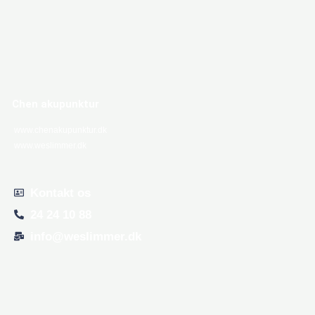
Chen akupunktur
www.chenakupunktur.dk
www.weslimmer.dk
Kontakt os
24 24 10 88
info@weslimmer.dk