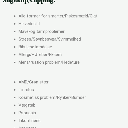
Alle former for smerter/Piskesmæld/Gigt
Helvedesild
Mave-og tarmproblemer
Stress/
Søvnbesvær/
Svimmelhed
Bihulebetændelse
Allergi/
Høfeber/Eksem
Menstruation problem/Hedeture
AMD/
Grøn stær
Tinnitus
Kosmetisk problem/Rynker/Bumser
Vægttab
Psoriasis
Inkontinens