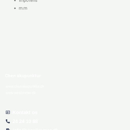
Impotens
m.m
Chen akupunktur
www.chenakupunktur.dk
www.weslimmer.dk
Kontakt os
24 24 10 88