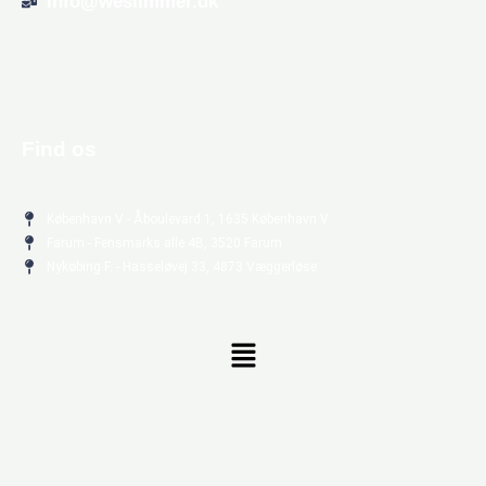
info@weslimmer.dk
Find os
København V - Åboulevard 1, 1635 København V
Farum - Fensmarks alle 4B, 3520 Farum
Nykøbing F. - Hasseløvej 33, 4873 Væggerløse