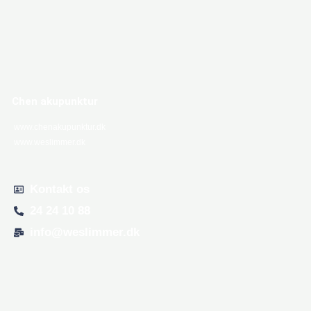
Chen akupunktur
www.chenakupunktur.dk
www.weslimmer.dk
Kontakt os
24 24 10 88
info@weslimmer.dk