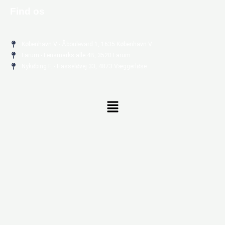
Find os
København V - Åboulevard 1, 1635 København V
Farum - Fensmarks alle 4B, 3520 Farum
Nykøbing F. - Hasseløvej 33, 4873 Væggerløse