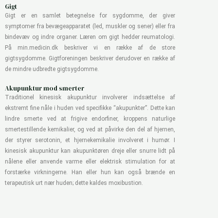
Gigt
Gigt er en samlet betegnelse for sygdomme, der giver
symptomer fra bevægeapparatet (led, muskler og sener) eller fra
bindevæv og indre organer. Læren om gigt hedder reumatologi.
På min.medicin.dk beskriver vi en række af de store
gigtsygdomme. Gigtforeningen beskriver derudover en række af
de mindre udbredte gigtsygdomme.
Akupunktur mod smerter
Traditionel kinesisk akupunktur involverer indsættelse af
ekstremt fine nåle i huden ved specifikke “akupunkter”. Dette kan
lindre smerte ved at frigive endorfiner, kroppens naturlige
smertestillende kemikalier, og ved at påvirke den del af hjernen,
der styrer serotonin, et hjernekemikalie involveret i humør. I
kinesisk akupunktur kan akupunktøren dreje eller snurre lidt på
nålene eller anvende varme eller elektrisk stimulation for at
forstærke virkningerne. Han eller hun kan også brænde en
terapeutisk urt nær huden; dette kaldes moxibustion.